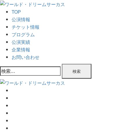
コ
ン
TOP
テ
公演情報
ン
チケット情報
ツ
プログラム
へ
公演実績
ス
企業情報
キ
お問い合わせ
ッ
検
プ
索:
TOP
公演情報
チケット情報
プログラム
公演実績
企業情報