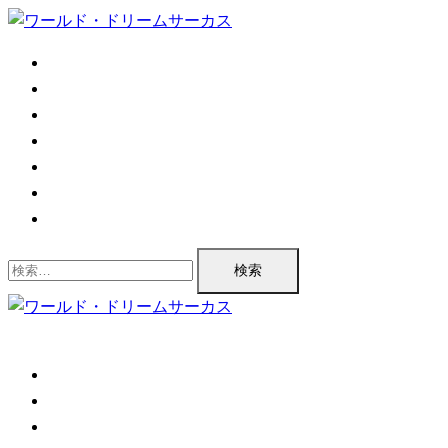
コ
ン
TOP
テ
公演情報
ン
チケット情報
ツ
プログラム
へ
公演実績
ス
企業情報
キ
お問い合わせ
ッ
プ
検
索:
TOP
公演情報
チケット情報