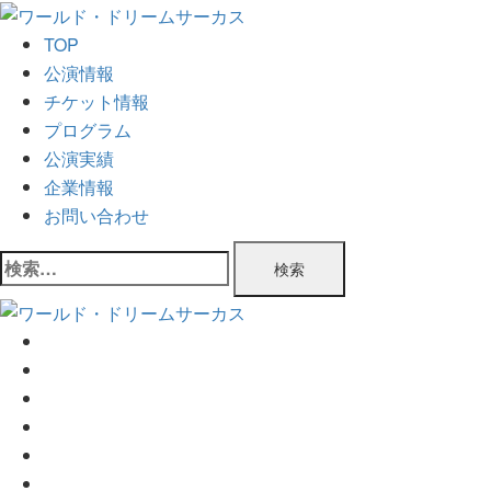
コ
ン
TOP
テ
公演情報
ン
チケット情報
ツ
プログラム
へ
公演実績
ス
企業情報
キ
お問い合わせ
ッ
検
プ
索:
TOP
公演情報
チケット情報
プログラム
公演実績
企業情報