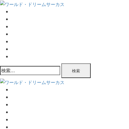
コ
ン
TOP
テ
公演情報
ン
チケット情報
ツ
プログラム
へ
公演実績
ス
企業情報
キ
お問い合わせ
ッ
検
プ
索:
TOP
公演情報
チケット情報
プログラム
公演実績
企業情報