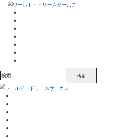
コ
ン
TOP
テ
公演情報
ン
チケット情報
ツ
プログラム
へ
公演実績
ス
企業情報
キ
お問い合わせ
ッ
検
プ
索:
TOP
公演情報
チケット情報
プログラム
公演実績
企業情報