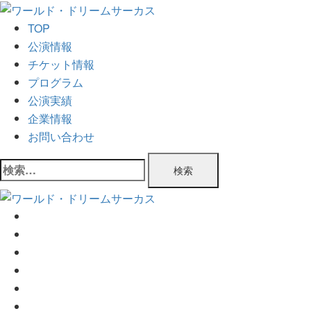
コ
ン
TOP
テ
公演情報
ン
チケット情報
ツ
プログラム
へ
公演実績
ス
企業情報
キ
お問い合わせ
ッ
検
プ
索:
TOP
公演情報
チケット情報
プログラム
公演実績
企業情報